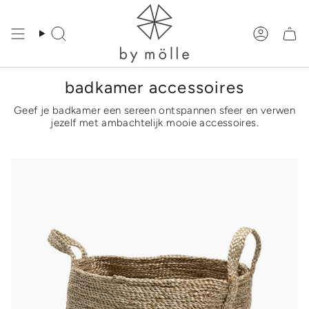
Meteen
naar
de
Zoeken
Accoun
content
badkamer accessoires
Geef je badkamer een sereen ontspannen sfeer en verwen
jezelf met ambachtelijk mooie accessoires.