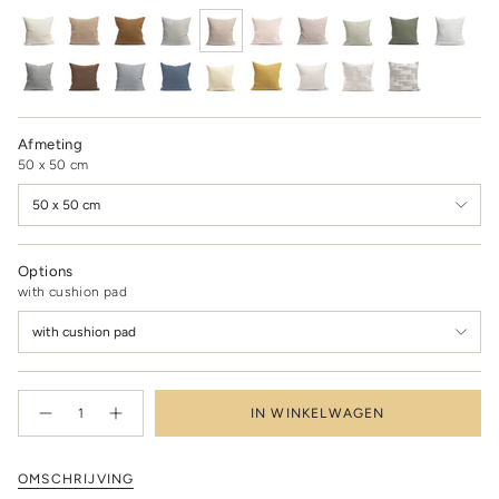
Afmeting
50 x 50 cm
50 x 50 cm
Options
with cushion pad
with cushion pad
{"in_cart_html"=>"
IN WINKELWAGEN
<span
Decrease
Increase
quantity
button
class=\"quantity-
for
quantity
cart\">
Linnen
-
kussen
Linnen
{{
OMSCHRIJVING
clay
kussen
quantity
clay"