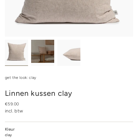
get the look: clay
Linnen kussen clay
Regular
€59.00
price
incl. btw
Kleur
clay