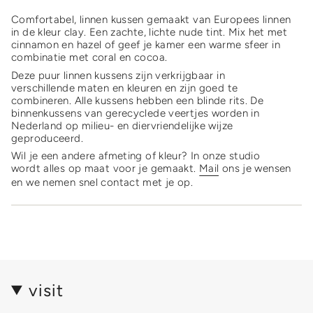
}}
Comfortabel, linnen kussen gemaakt van Europees linnen
</span>
in de kleur clay. Een zachte, lichte nude tint. Mix het met
in
cinnamon en hazel of geef je kamer een warme sfeer in
cart",
combinatie met coral en cocoa.
"decrease"=>"Decrease
quantity
Deze puur linnen kussens zijn verkrijgbaar in
for
verschillende maten en kleuren en zijn goed te
{{
combineren. Alle kussens hebben een blinde rits. De
product
binnenkussens van gerecyclede veertjes worden in
}}",
Nederland op milieu- en diervriendelijke wijze
"multiples_of"=>"Increments
geproduceerd.
of
Wil je een andere afmeting of kleur? In onze studio
{{
wordt alles op maat voor je gemaakt.
Mail
ons je wensen
quantity
en we nemen snel contact met je op.
}}",
"minimum_of"=>"Minimum
of
{{
quantity
}}",
"maximum_of"=>"Maximum
of
visit
{{
quantity