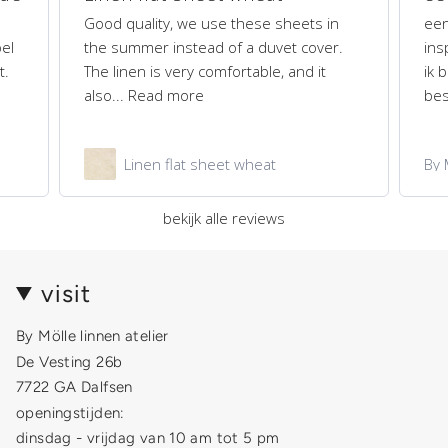
Good quality, we use these sheets in
een
el
the summer instead of a duvet cover.
ins
t.
The linen is very comfortable, and it
ik 
also...
Read more
bes
Linen flat sheet wheat
By 
bekijk alle reviews
visit
By Mölle linnen atelier
De Vesting 26b
7722 GA Dalfsen
openingstijden:
dinsdag - vrijdag van 10 am tot 5 pm