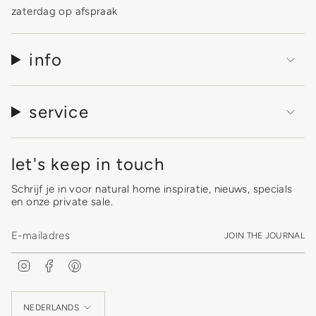
zaterdag op afspraak
info
service
let's keep in touch
Schrijf je in voor natural home inspiratie, nieuws, specials
en onze private sale.
JOIN THE JOURNAL
I
F
P
n
a
i
s
c
n
Language
t
e
t
a
b
e
NEDERLANDS