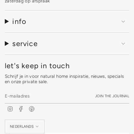
zaterdag op afspraak
info
service
let's keep in touch
Schrijf je in voor natural home inspiratie, nieuws, specials
en onze private sale.
JOIN THE JOURNAL
I
F
P
n
a
i
s
c
n
Language
t
e
t
a
b
e
NEDERLANDS
g
o
r