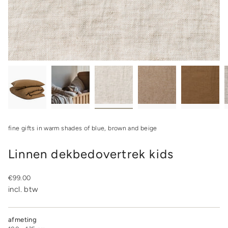
fine gifts in warm shades of blue, brown and beige
Linnen dekbedovertrek kids
Regular
€99.00
price
incl. btw
afmeting