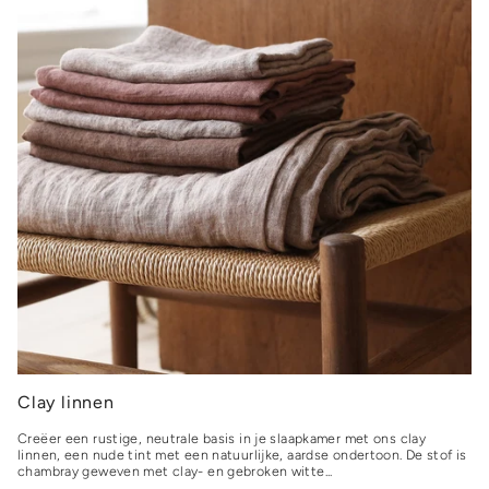
Clay linnen
Creëer een rustige, neutrale basis in je slaapkamer met ons clay
linnen, een nude tint met een natuurlijke, aardse ondertoon. De stof is
chambray geweven met clay- en gebroken witte...