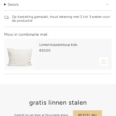
</span>
Details
in
cart",
"decrease"=>"Decrease
Op bestelling gemaakt, houd rekening met 2 tot 3 weken voor
quantity
de productie
for
{{
product
Mooi in combinatie met:
}}",
"multiples_of"=>"Increments
Linnen kussensloop kids
of
€30.00
{{
quantity
}}",
"minimum_of"=>"Minimum
of
{{
quantity
}}",
"maximum_of"=>"Maximum
of
{{
gratis linnen stalen
quantity
}}"}
bestel nu en kies je favoriete kleur
BESTEL NU