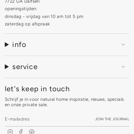
7722 GA Dalfsen
{{
quantity
openingstijden:
}}"}
dinsdag - vrijdag van 10 am tot 5 pm
zaterdag op afspraak
info
service
let's keep in touch
Schrijf je in voor natural home inspiratie, nieuws, specials
en onze private sale.
JOIN THE JOURNAL
I
F
P