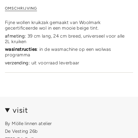
cart\">
Wollen
-
kruikzak
Wollen
{{
OMSCHRIJVING
sand
kruikzak
quantity
sand"
}}
Fijne wollen kruikzak gemaakt van Woolmark
</span>
gecertificeerde wol in een mooie beige tint.
in
cart",
afmeting:
39 cm lang, 24 cm breed, universeel voor alle
"decrease"=>"Decrease
2L kruiken
quantity
wasinstructies
: in de wasmachine op een wolwas
for
programma
{{
verzending:
uit voorraad leverbaar
product
}}",
"multiples_of"=>"Increments
of
{{
quantity
}}",
"minimum_of"=>"Minimum
of
visit
{{
quantity
By Mölle linnen atelier
}}",
"maximum_of"=>"Maximum
De Vesting 26b
of