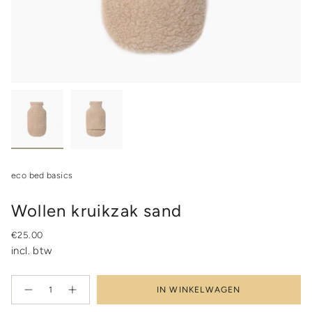
eco bed basics
Wollen kruikzak sand
Regular
€25.00
price
incl. btw
{"in_cart_html"=>"
IN WINKELWAGEN
<span
Decrease
Increase
quantity
button
class=\"quantity-
for
quantity