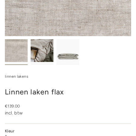
linnen lakens
Linnen laken flax
Regular
€139.00
price
incl. btw
Kleur