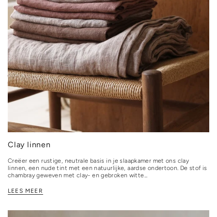
Clay linnen
Creëer een rustige, neutrale basis in je slaapkamer met ons clay
linnen, een nude tint met een natuurlijke, aardse ondertoon. De stof is
chambray geweven met clay- en gebroken witte...
LEES MEER